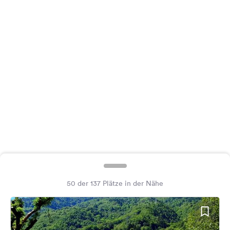
Feedback
Sprache:
Deutsch
Folge
uns
auf
Social
Media
Facebook
Instagram
50 der 137 Plätze in der Nähe