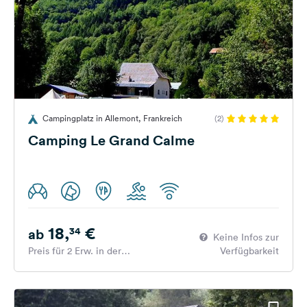
Campingplatz in Allemont, Frankreich
(2)
Camping Le Grand Calme
18,
€
34
ab
Keine Infos zur
Preis für 2 Erw. in der
Verfügbarkeit
Hauptsaison