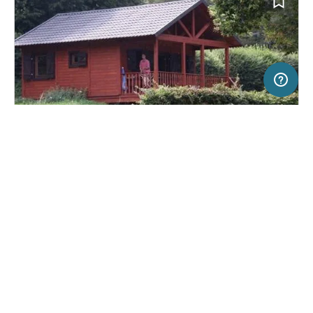
50 km
Terms of use
© 1987–2026 HERE
SERVICE
RECHTLICHES
Hilfe
Impressum
Campingplatz in SAINT-THEOFFREY,
(0)
Über uns
Nutzungsbedingungen
Frankreich
Camping Au Pré Du Lac
Presse
Datenschutzerklärung
Kooperationspartner werden
Rechtliche Hinweise
Was ist Freeontour
FREEONTOUR APPS
23,
€
60
ab
Keine Infos zur
Preis für 2 Erw. in der
Verfügbarkeit
Hauptsaison
FOLGE UNS AUF SOCIAL MEDIA