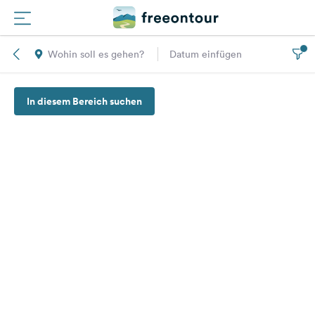
Wohin soll es gehen?
Datum einfügen
Routen
In diesem Bereich suchen
Plätze
Magazin
Partner
Registrieren
Einloggen
Newsletter
Fragen &