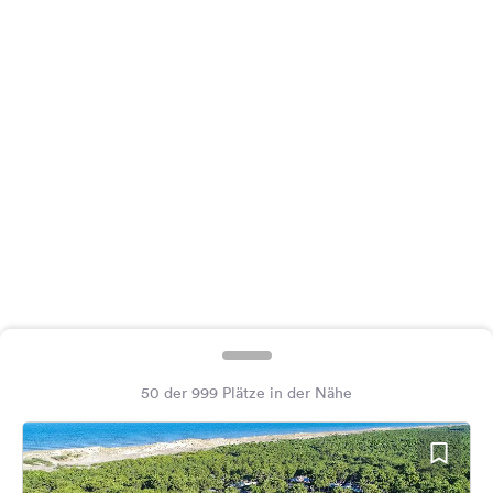
Feedback
Sprache:
Deutsch
Folge
uns
auf
Social
Media
Facebook
Instagram
50 der 999 Plätze in der Nähe