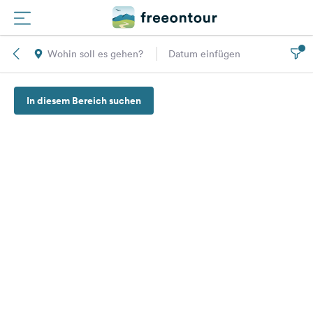
Wohin soll es gehen?
Datum einfügen
Routen
In diesem Bereich suchen
Plätze
Magazin
Partner
Registrieren
Einloggen
Newsletter
Fragen &