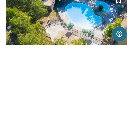
50 km
Terms of use
© 1987–2026 HERE
SERVICE
RECHTLICHES
Hilfe
Impressum
Campingplatz in Bordeaux Bruges,
(26)
Über uns
Nutzungsbedingungen
Frankreich
Camping de Bordeaux Lac
Presse
Datenschutzerklärung
Kooperationspartner werden
Rechtliche Hinweise
Was ist Freeontour
FREEONTOUR APPS
20,
€
00
ab
Keine Infos zur
Preis für 2 Erw. in der
Verfügbarkeit
Hauptsaison
FOLGE UNS AUF SOCIAL MEDIA