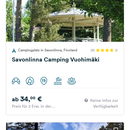
Campingplatz in Savonlinna, Finnland
(8)
Savonlinna Camping Vuohimäki
34,
€
00
ab
Keine Infos zur
Preis für 2 Erw. in der
Verfügbarkeit
Hauptsaison