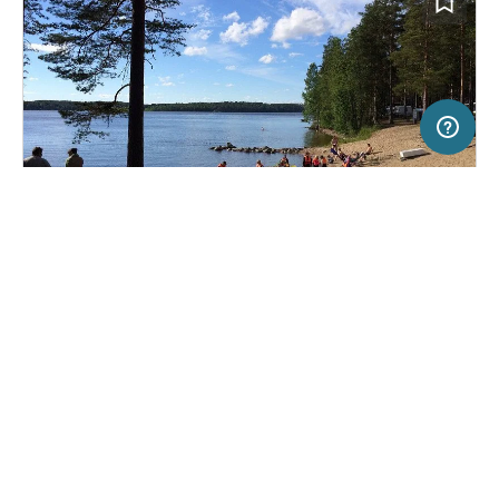
50 km
Terms of use
© 1987–2026 HERE
SERVICE
RECHTLICHES
Hilfe
Impressum
Campingplatz in Puumala, Finnland
(1)
Über uns
Nutzungsbedingungen
Koskenselkä Camping
Presse
Datenschutzerklärung
Kooperationspartner werden
Rechtliche Hinweise
Was ist Freeontour
FREEONTOUR APPS
Keine Preisangabe
Keine Infos zur
vorhanden.
Verfügbarkeit
FOLGE UNS AUF SOCIAL MEDIA