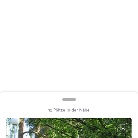
Feedback
Sprache:
Deutsch
Folge
uns
auf
Social
Media
Facebook
Instagram
12 Plätze in der Nähe