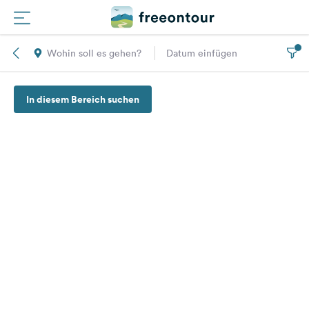
Wohin soll es gehen?
Datum einfügen
Routen
In diesem Bereich suchen
Plätze
Magazin
Partner
Registrieren
Einloggen
Newsletter
Fragen &