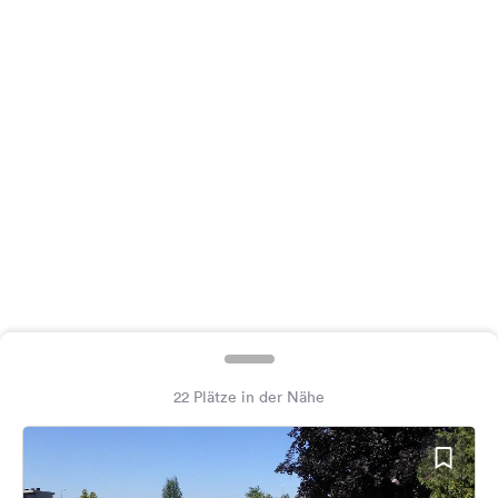
Feedback
Sprache:
Deutsch
Folge
uns
auf
Social
Media
Facebook
Instagram
22 Plätze in der Nähe