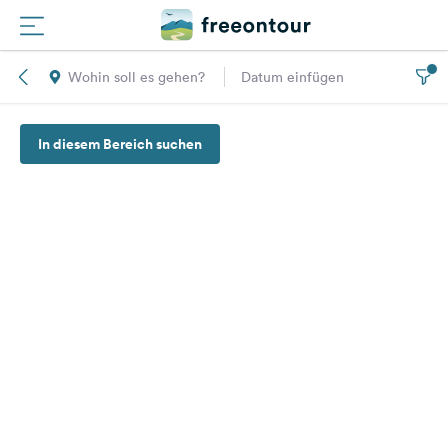
Wohin soll es gehen?
Datum einfügen
Routen
In diesem Bereich suchen
Plätze
Magazin
Partner
Registrieren
Einloggen
Newsletter
Fragen &