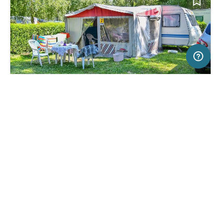
20 km
Terms of use
© 1987–2026 HERE
SERVICE
RECHTLICHES
Hilfe
Impressum
Campingplatz in Balatonberény, Ungarn
(5)
Über uns
Nutzungsbedingungen
Balatontourist Berény Naturist
Presse
Datenschutzerklärung
Camping
Kooperationspartner werden
Rechtliche Hinweise
Was ist Freeontour
FREEONTOUR APPS
28,
€
00
ab
Keine Infos zur
Preis für 2 Erw. in der
Verfügbarkeit
Hauptsaison
FOLGE UNS AUF SOCIAL MEDIA