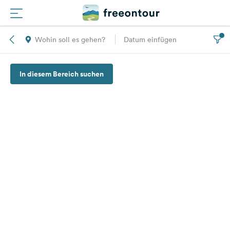
Wohin soll es gehen?
Datum einfügen
Routen
In diesem Bereich suchen
Plätze
Magazin
Partner
Registrieren
Einloggen
Newsletter
Fragen &