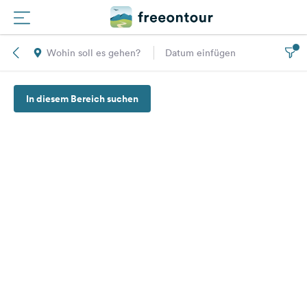
Wohin soll es gehen?
Datum einfügen
Routen
In diesem Bereich suchen
Plätze
Magazin
Partner
Registrieren
Einloggen
Newsletter
Fragen &