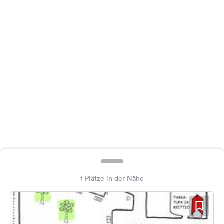
Feedback
Sprache:
Deutsch
Folge
uns
auf
Social
Media
Facebook
Instagram
1 Plätze in der Nähe