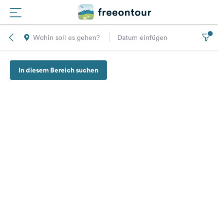
Wohin soll es gehen?
Datum einfügen
Routen
In diesem Bereich suchen
Plätze
Magazin
Partner
Registrieren
Einloggen
Newsletter
Fragen &