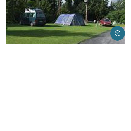
5 km
Terms of use
© 1987–2026 HERE
SERVICE
RECHTLICHES
Hilfe
Impressum
Campingplatz in Kilkenny, Irland
(2)
Über uns
Nutzungsbedingungen
Tree Grove
Presse
Datenschutzerklärung
Kooperationspartner werden
Rechtliche Hinweise
Was ist Freeontour
FREEONTOUR APPS
Keine Preisangabe
Keine Infos zur
vorhanden.
Verfügbarkeit
FOLGE UNS AUF SOCIAL MEDIA