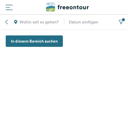
Wohin soll es gehen?
Datum einfügen
Routen
In diesem Bereich suchen
Plätze
Magazin
Partner
Registrieren
Einloggen
Newsletter
Fragen &