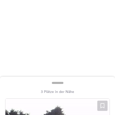
Feedback
Sprache:
Deutsch
Folge
uns
auf
Social
Media
Facebook
Instagram
3 Plätze in der Nähe