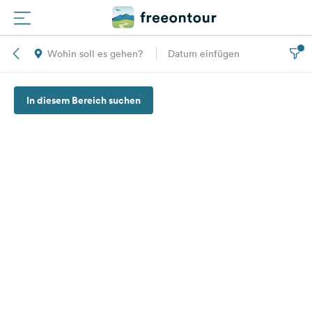
Wohin soll es gehen?
Datum einfügen
Routen
In diesem Bereich suchen
Plätze
Magazin
Partner
Registrieren
Einloggen
Newsletter
Fragen &