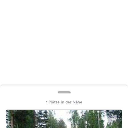
Feedback
Sprache:
Deutsch
Folge
uns
auf
Social
Media
Facebook
Instagram
1 Plätze in der Nähe