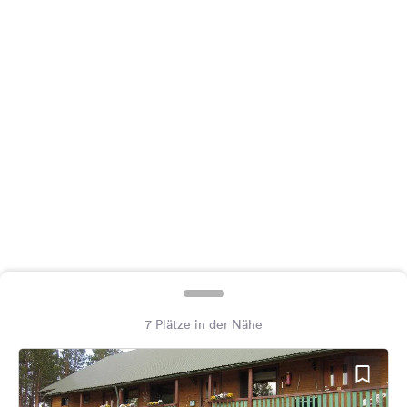
Feedback
Sprache:
Deutsch
Folge
uns
auf
Social
Media
Facebook
Instagram
7 Plätze in der Nähe