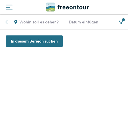
Wohin soll es gehen?
Datum einfügen
Routen
In diesem Bereich suchen
Plätze
Magazin
Partner
Registrieren
Einloggen
Newsletter
Fragen &