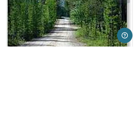
50 km
Terms of use
© 1987–2026 HERE
SERVICE
RECHTLICHES
Hilfe
Impressum
Campingplatz in Ivalo, Finnland
(5)
Über uns
Nutzungsbedingungen
Ukonjärvi Lomakylä
Presse
Datenschutzerklärung
Kooperationspartner werden
Rechtliche Hinweise
Was ist Freeontour
FREEONTOUR APPS
Keine Preisangabe
Keine Infos zur
vorhanden.
Verfügbarkeit
FOLGE UNS AUF SOCIAL MEDIA