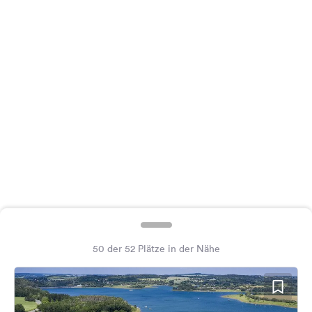
Feedback
Sprache:
Deutsch
Folge
uns
auf
Social
Media
Facebook
Instagram
50 der 52 Plätze in der Nähe