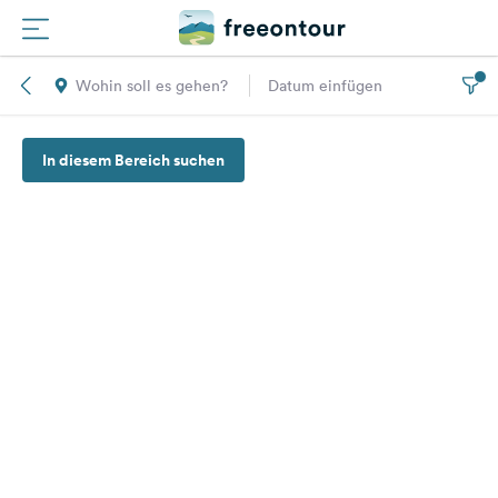
Wohin soll es gehen?
Datum einfügen
Routen
In diesem Bereich suchen
Plätze
Magazin
Partner
Registrieren
Einloggen
Newsletter
Fragen &