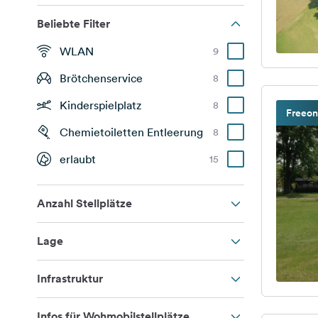
Beliebte Filter
WLAN
9
Brötchenservice
8
Kinderspielplatz
8
Freeon
Chemietoiletten Entleerung
8
erlaubt
15
Anzahl Stellplätze
Lage
Infrastruktur
Infos für Wohmobilstellplätze