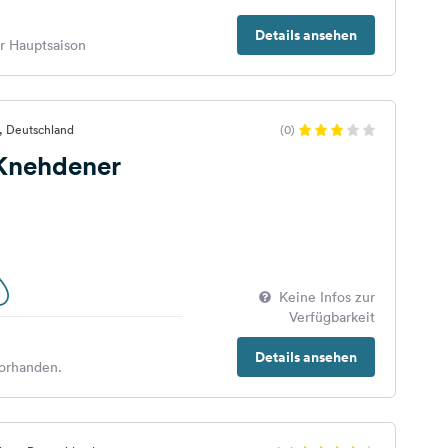
Details ansehen
er Hauptsaison
n, Deutschland
(0)
 Knehdener
Keine Infos zur
Verfügbarkeit
Details ansehen
orhanden.