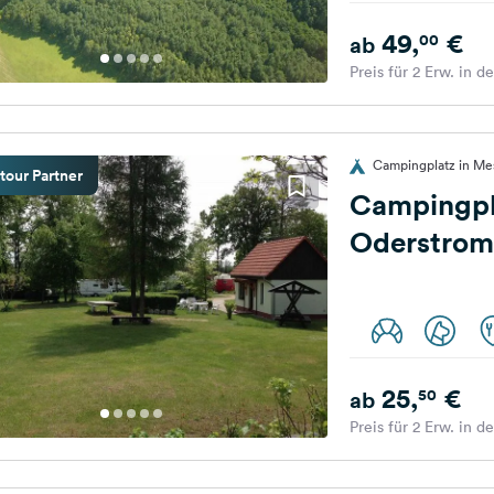
49,
€
00
ab
Preis für 2 Erw. in d
Campingplatz in Me
tour Partner
Campingpl
Oderstrom
25,
€
50
ab
Preis für 2 Erw. in d