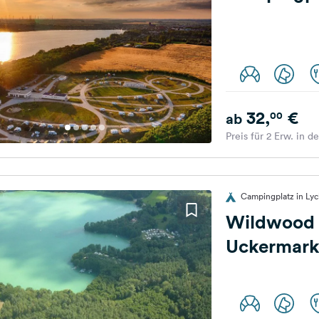
32,
€
00
ab
Preis für 2 Erw. in d
Campingplatz in Ly
Wildwood
Uckermar