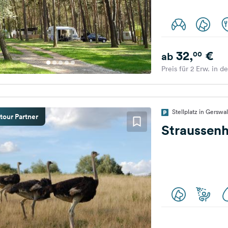
32,
€
00
ab
Preis für 2 Erw. in d
Stellplatz in Gersw
tour Partner
Straussenh