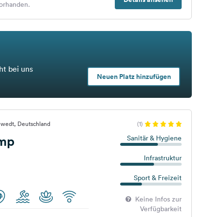
orhanden.
ht bei uns
Neuen Platz hinzufügen
hwedt, Deutschland
(1)
mp
Sanitär & Hygiene
Infrastruktur
Sport & Freizeit
Keine Infos zur
Verfügbarkeit