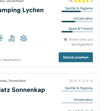
chen, Deutschland
(14)
amping Lychen
Sanitär & Hygiene
Infrastruktur
Sport & Freizeit
Keine Infos zur
Verfügbarkeit
Details ansehen
er Hauptsaison
nzlau, Deutschland
(0)
atz Sonnenkap
Sanitär & Hygiene
Infrastruktur