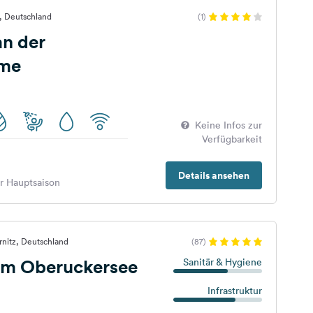
n, Deutschland
(1)
an der
rme
Keine Infos zur
Verfügbarkeit
Details ansehen
er Hauptsaison
nitz, Deutschland
(87)
m Oberuckersee
Sanitär & Hygiene
Infrastruktur