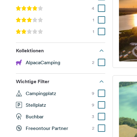
4
1
1
Kollektionen
AlpacaCamping
2
Wichtige Filter
Campingplatz
9
Stellplatz
9
Buchbar
3
Freeontour Partner
2