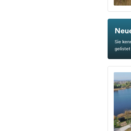
Neue
Sie ken
geliste