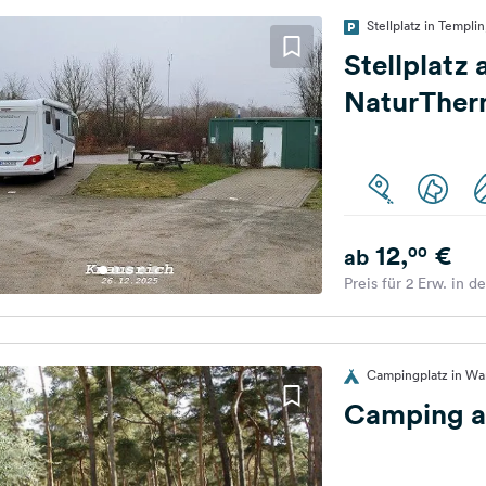
Stellplatz in Templi
Stellplatz 
NaturThe
12,
€
00
ab
Preis für 2 Erw. in d
Campingplatz in War
Camping a