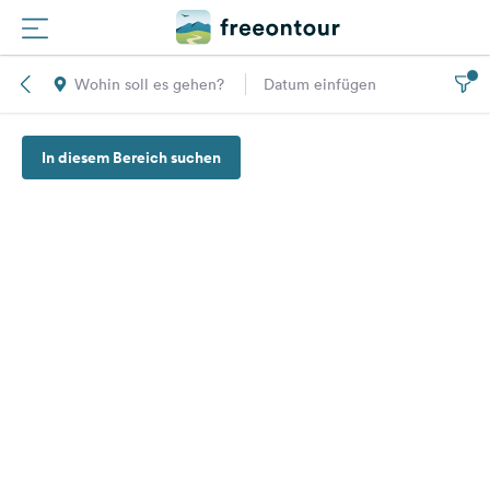
Wohin soll es gehen?
Datum einfügen
Routen
In diesem Bereich suchen
Plätze
Magazin
Partner
Registrieren
Einloggen
Newsletter
Fragen &