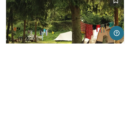
20 km
Terms of use
© 1987–2026 HERE
SERVICE
RECHTLICHES
Hilfe
Impressum
Campingplatz in Losheim-Britten,
(12)
Über uns
Nutzungsbedingungen
Deutschland
LandGut Girtenmühle
Presse
Datenschutzerklärung
Kooperationspartner werden
Rechtliche Hinweise
Was ist Freeontour
FREEONTOUR APPS
32,
€
00
ab
Keine Infos zur
Preis für 2 Erw. in der
Verfügbarkeit
Hauptsaison
FOLGE UNS AUF SOCIAL MEDIA