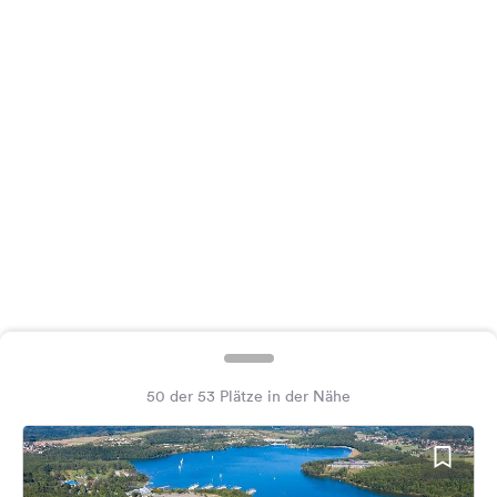
Feedback
Sprache:
Deutsch
Folge
uns
auf
Social
Media
Facebook
Instagram
50 der 53 Plätze in der Nähe