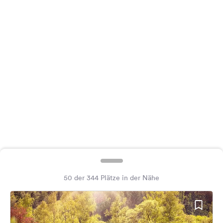
Feedback
Sprache:
Deutsch
Folge
uns
auf
Social
Media
Facebook
Instagram
50 der 344 Plätze in der Nähe