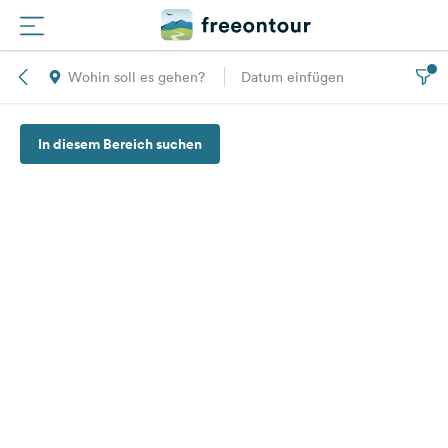
Wohin soll es gehen?
Datum einfügen
Routen
In diesem Bereich suchen
Plätze
Magazin
Partner
Registrieren
Einloggen
Newsletter
Fragen &