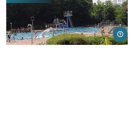
50 km
Terms of use
© 1987–2026 HERE
SERVICE
RECHTLICHES
Hilfe
Impressum
Campingplatz in Fürth, Deutschland
(57)
Über uns
Nutzungsbedingungen
Nibelungen-Camping am
Presse
Datenschutzerklärung
Schwimmbad
Kooperationspartner werden
Rechtliche Hinweise
Was ist Freeontour
FREEONTOUR APPS
20,
€
00
ab
Buchbar
Preis für 2 Erw. in der Hauptsaison
FOLGE UNS AUF SOCIAL MEDIA