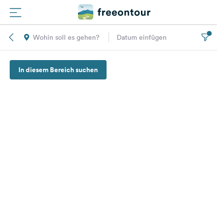
Wohin soll es gehen?
Datum einfügen
Routen
In diesem Bereich suchen
Plätze
Magazin
Partner
Registrieren
Einloggen
Newsletter
Fragen &