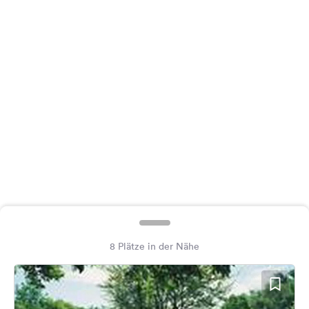
Feedback
Sprache:
Deutsch
Folge
uns
auf
Social
Media
Facebook
Instagram
8 Plätze in der Nähe