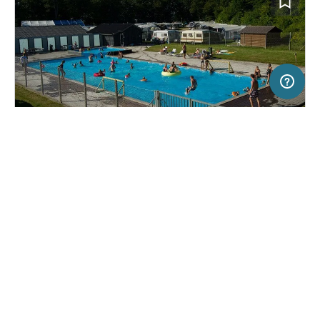
10 km
Terms of use
© 1987–2026 HERE
SERVICE
RECHTLICHES
Hilfe
Impressum
Campingplatz in Børkop, Dänemark
(4)
Über uns
Nutzungsbedingungen
Mørkholt Strand Camping
Presse
Datenschutzerklärung
Kooperationspartner werden
Rechtliche Hinweise
Was ist Freeontour
FREEONTOUR APPS
27,
€
70
ab
Keine Infos zur
Preis für 2 Erw. in der
Verfügbarkeit
Hauptsaison
FOLGE UNS AUF SOCIAL MEDIA