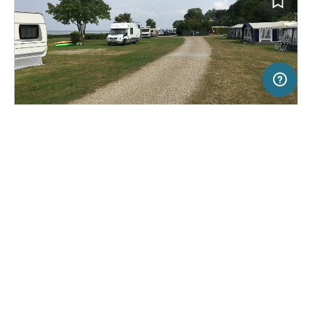
5 km
Terms of use
© 1987–2026 HERE, Lantmateriet, Deutschland
SERVICE
RECHTLICHES
Hilfe
Impressum
Campingplatz in Svendborg, Dänemark
(3)
Über uns
Nutzungsbedingungen
Møllegaardens Camping
Presse
Datenschutzerklärung
Kooperationspartner werden
Rechtliche Hinweise
Was ist Freeontour
FREEONTOUR APPS
28,
€
23
ab
Keine Infos zur
Preis für 2 Erw. in der
Verfügbarkeit
Hauptsaison
FOLGE UNS AUF SOCIAL MEDIA