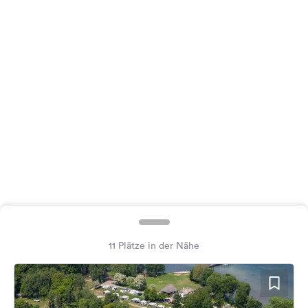
Feedback
Sprache:
Deutsch
Folge
uns
auf
Social
Media
Facebook
Instagram
11 Plätze in der Nähe