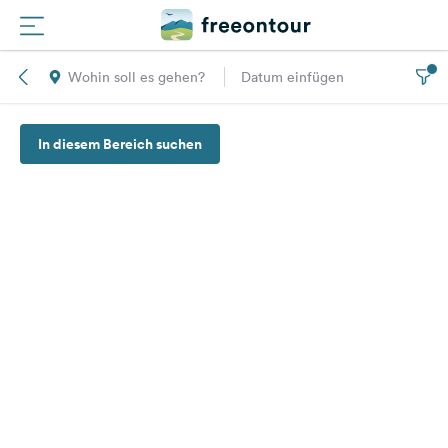
Wohin soll es gehen?
Datum einfügen
Routen
In diesem Bereich suchen
Plätze
Magazin
Partner
Registrieren
Einloggen
Newsletter
Fragen &