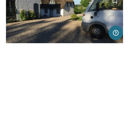
20 km
Terms of use
© 1987–2026 HERE
SERVICE
RECHTLICHES
Hilfe
Impressum
Stellplatz in Haderslev, Dänemark
(1)
Über uns
Nutzungsbedingungen
Stellplatz Familie Holm
Presse
Datenschutzerklärung
Kooperationspartner werden
Rechtliche Hinweise
Was ist Freeontour
FREEONTOUR APPS
11,
€
00
ab
Keine Infos zur
Preis für 2 Erw. in der
Verfügbarkeit
Hauptsaison
FOLGE UNS AUF SOCIAL MEDIA