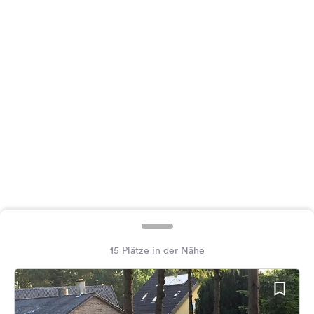
Feedback
Sprache:
Deutsch
Folge
uns
auf
Social
Media
Facebook
Instagram
15 Plätze in der Nähe