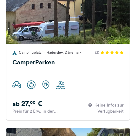
Campingplatz in Haderslev, Dänemark
(2)
CamperParken
27,
€
00
ab
Keine Infos zur
Preis für 2 Erw. in der
Verfügbarkeit
Hauptsaison