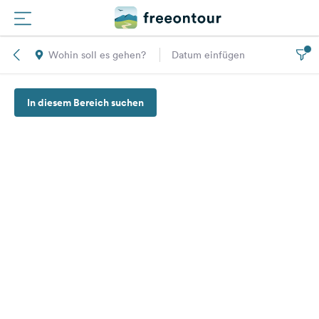
Wohin soll es gehen?
Datum einfügen
Routen
In diesem Bereich suchen
Plätze
Magazin
Partner
Registrieren
Einloggen
Newsletter
Fragen &