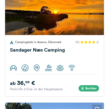
Campingplatz in Assens, Dänemark
(12)
Sandager Næs Camping
36,
€
00
ab
Buchbar
Preis für 2 Erw. in der Hauptsaison