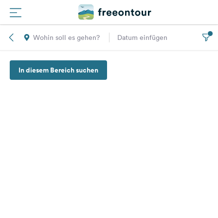
Wohin soll es gehen?
Datum einfügen
Routen
In diesem Bereich suchen
Plätze
Magazin
Partner
Registrieren
Einloggen
Newsletter
Fragen &