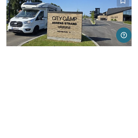
5 km
Terms of use
© 1987–2026 HERE, Deutschland
SERVICE
RECHTLICHES
Hilfe
Impressum
Campingplatz in Assens, Dänemark
(1)
Über uns
Nutzungsbedingungen
CityCamp Assens Strand
Presse
Datenschutzerklärung
Kooperationspartner werden
Rechtliche Hinweise
Was ist Freeontour
FREEONTOUR APPS
45,
€
00
ab
Buchbar
Preis für 2 Erw. in der Hauptsaison
FOLGE UNS AUF SOCIAL MEDIA