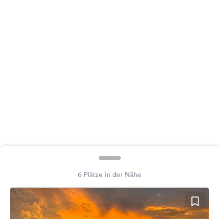
Feedback
Sprache:
Deutsch
Folge
uns
auf
Social
Media
Facebook
Instagram
6 Plätze in der Nähe