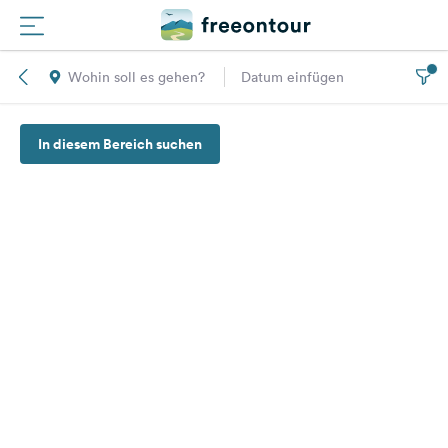
Wohin soll es gehen?
Datum einfügen
Routen
In diesem Bereich suchen
Plätze
Magazin
Partner
Registrieren
Einloggen
Newsletter
Fragen &