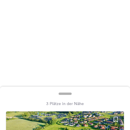
Feedback
Sprache:
Deutsch
Folge
uns
auf
Social
Media
Facebook
Instagram
3 Plätze in der Nähe