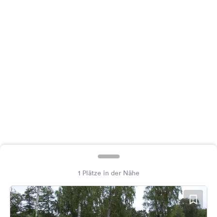
Feedback
Sprache:
Deutsch
Folge
uns
auf
Social
Media
Facebook
Instagram
1 Plätze in der Nähe