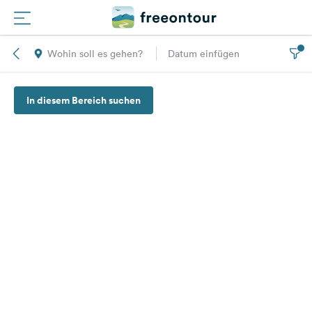
Wohin soll es gehen?
Datum einfügen
Routen
In diesem Bereich suchen
Plätze
Magazin
Partner
Registrieren
Einloggen
Newsletter
Fragen &