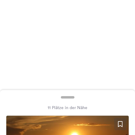
Feedback
Sprache:
Deutsch
Folge
uns
auf
Social
Media
Facebook
Instagram
11 Plätze in der Nähe