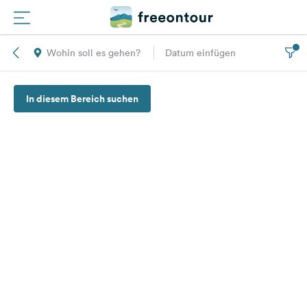
Wohin soll es gehen?
Datum einfügen
Routen
In diesem Bereich suchen
Plätze
Magazin
Partner
Registrieren
Einloggen
Newsletter
Fragen &