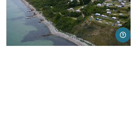
5 km
Terms of use
© 1987–2026 HERE, Lantmateriet, Statkart
SERVICE
RECHTLICHES
Hilfe
Impressum
Campingplatz in Ebeltoft, Dänemark
(11)
Über uns
Nutzungsbedingungen
Blushøj Camping Ebeltoft
Presse
Datenschutzerklärung
Kooperationspartner werden
Rechtliche Hinweise
Was ist Freeontour
FREEONTOUR APPS
12,
€
00
ab
Buchbar
Preis für 2 Erw. in der Hauptsaison
FOLGE UNS AUF SOCIAL MEDIA