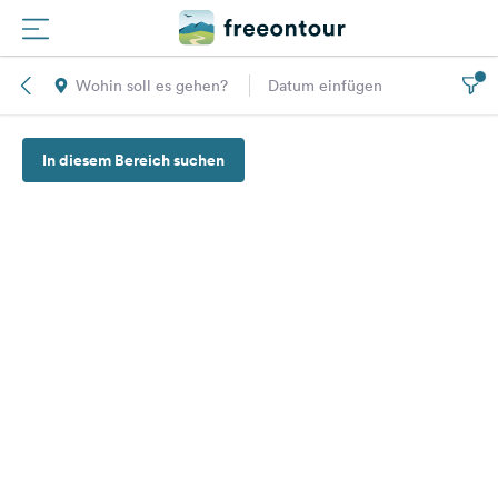
Wohin soll es gehen?
Datum einfügen
Routen
In diesem Bereich suchen
Plätze
Magazin
Partner
Registrieren
Einloggen
Newsletter
Fragen &