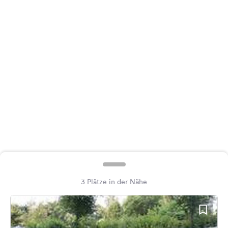
Feedback
Sprache:
Deutsch
Folge
uns
auf
Social
Media
Facebook
Instagram
3 Plätze in der Nähe