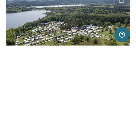
5 km
Terms of use
© 1987–2026 HERE
SERVICE
RECHTLICHES
Hilfe
Impressum
Campingplatz in Ry, Dänemark
(1)
Über uns
Nutzungsbedingungen
Birkhede Camping
Presse
Datenschutzerklärung
Kooperationspartner werden
Rechtliche Hinweise
Was ist Freeontour
FREEONTOUR APPS
44,
€
00
ab
Keine Infos zur
Preis für 2 Erw. in der
Verfügbarkeit
Hauptsaison
FOLGE UNS AUF SOCIAL MEDIA