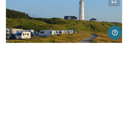
50 km
Terms of use
© 1987–2026 HERE
SERVICE
RECHTLICHES
Hilfe
Impressum
Campingplatz in Hirtshals, Dänemark
(35)
Über uns
Nutzungsbedingungen
Hirtshals Camping
Presse
Datenschutzerklärung
Kooperationspartner werden
Rechtliche Hinweise
Was ist Freeontour
FREEONTOUR APPS
29,
€
50
ab
Keine Infos zur
Preis für 2 Erw. in der
Verfügbarkeit
Hauptsaison
FOLGE UNS AUF SOCIAL MEDIA