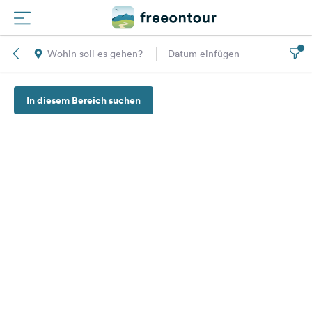
Wohin soll es gehen?
Datum einfügen
Routen
In diesem Bereich suchen
Plätze
Magazin
Partner
Registrieren
Einloggen
Newsletter
Fragen &