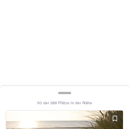
Feedback
Sprache:
Deutsch
Folge
uns
auf
Social
Media
Facebook
Instagram
50 der 288 Plätze in der Nähe