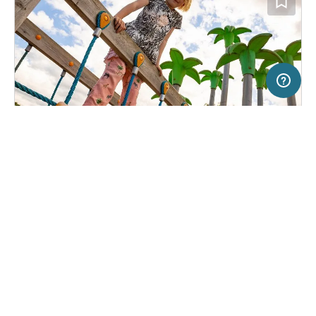
5 km
Terms of use
© 1987–2026 HERE, Lantmateriet
SERVICE
RECHTLICHES
Hilfe
Impressum
Campingplatz in Hornbæk, Dänemark
(6)
Über uns
Nutzungsbedingungen
DCU-Camping Hornbæk
Presse
Datenschutzerklärung
Kooperationspartner werden
Rechtliche Hinweise
Was ist Freeontour
FREEONTOUR APPS
37,
€
00
ab
Buchbar
Preis für 2 Erw. in der Hauptsaison
FOLGE UNS AUF SOCIAL MEDIA