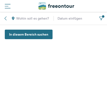
Wohin soll es gehen?
Datum einfügen
Routen
In diesem Bereich suchen
Plätze
Magazin
Partner
Registrieren
Einloggen
Newsletter
Fragen &