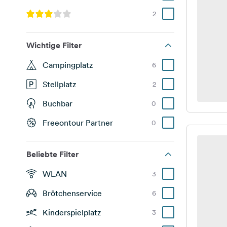
2
Wichtige Filter
Campingplatz
6
Stellplatz
2
Buchbar
0
Freeontour Partner
0
Beliebte Filter
WLAN
3
Brötchenservice
6
Kinderspielplatz
3