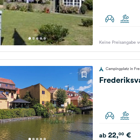
Keine Preisangabe v
Campingplatz in Fr
Frederiks
22,
€
00
ab