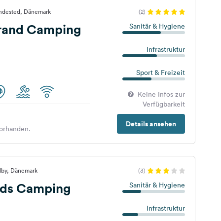
ndested, Dänemark
(2)
trand Camping
Sanitär & Hygiene
Infrastruktur
Sport & Freizeit
Keine Infos zur
Verfügbarkeit
Details ansehen
orhanden.
lby, Dänemark
(3)
rds Camping
Sanitär & Hygiene
Infrastruktur