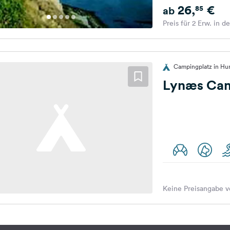
26,
€
85
ab
Preis für 2 Erw. in d
Campingplatz in Hu
Lynæs Cam
Keine Preisangabe v