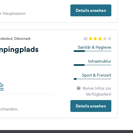
Details ansehen
er Hauptsaison
ndested, Dänemark
(2)
pingplads
Sanitär & Hygiene
Infrastruktur
Sport & Freizeit
Keine Infos zur
Verfügbarkeit
Details ansehen
orhanden.