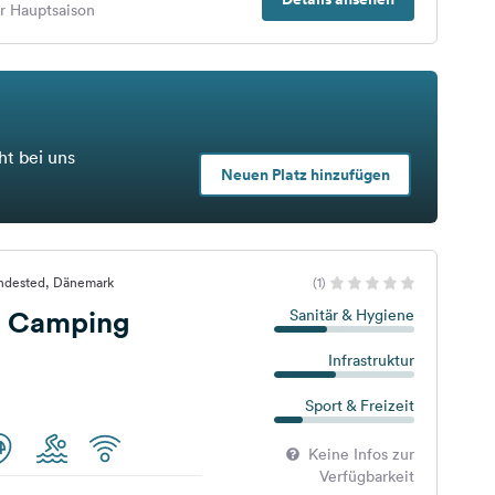
er Hauptsaison
ht bei uns
Neuen Platz hinzufügen
ndested, Dänemark
(1)
m Camping
Sanitär & Hygiene
Infrastruktur
Sport & Freizeit
Keine Infos zur
Verfügbarkeit