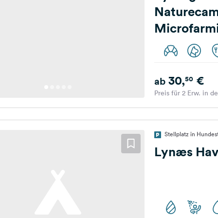
Naturecam
Microfarm
30,
€
50
ab
Preis für 2 Erw. in d
Stellplatz in Hunde
Lynæs Ha