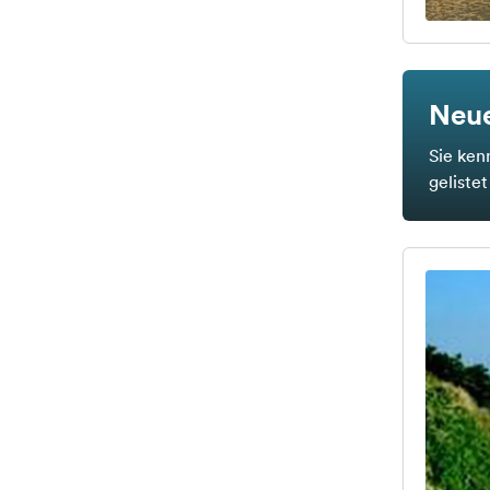
Neue
Sie ken
geliste