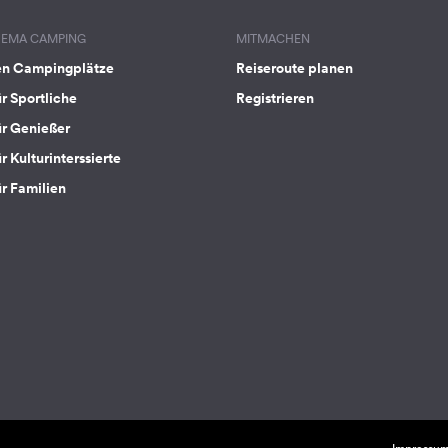
HEMA CAMPING
MITMACHEN
en Campingplätze
Reiseroute planen
ür Sportliche
Registrieren
ür Genießer
r Kulturinterssierte
ür Familien