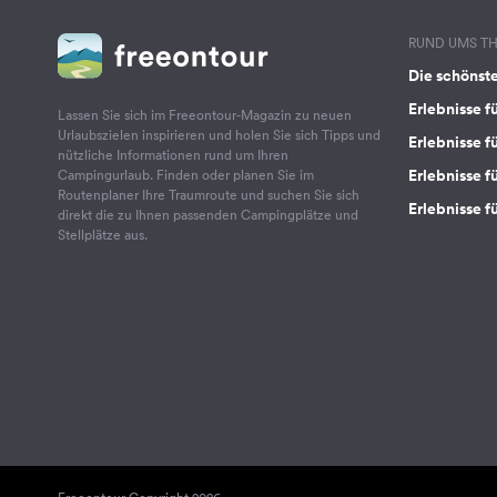
RUND UMS T
Die schönst
Erlebnisse f
Lassen Sie sich im Freeontour-Magazin zu neuen
Urlaubszielen inspirieren und holen Sie sich Tipps und
Erlebnisse f
nützliche Informationen rund um Ihren
Erlebnisse fü
Campingurlaub. Finden oder planen Sie im
Routenplaner Ihre Traumroute und suchen Sie sich
Erlebnisse f
direkt die zu Ihnen passenden Campingplätze und
Stellplätze aus.