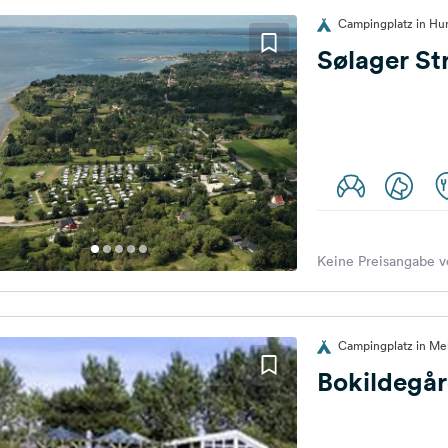
Campingplatz in Hu
Sølager S
Keine Preisangabe v
Campingplatz in Me
Bokildegå