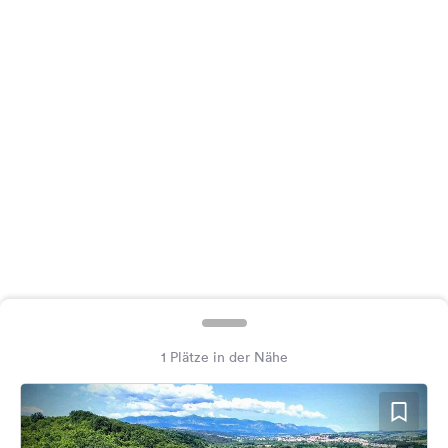
Feedback
Sprache:
Deutsch
Folge
uns
auf
Social
Media
Facebook
Instagram
1 Plätze in der Nähe