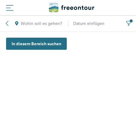
Wohin soll es gehen?
Datum einfügen
Routen
In diesem Bereich suchen
Plätze
Magazin
Partner
Registrieren
Einloggen
Newsletter
Fragen &