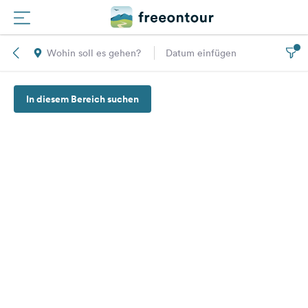
Wohin soll es gehen?
Datum einfügen
Routen
In diesem Bereich suchen
Plätze
Magazin
Partner
Registrieren
Einloggen
Newsletter
Fragen &