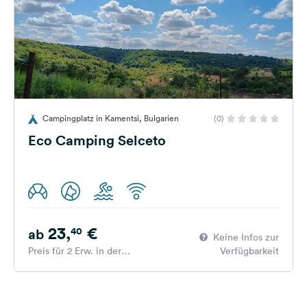
Campingplatz in Kamentsi, Bulgarien
(0)
Eco Camping Selceto
23,
€
40
ab
Keine Infos zur
Preis für 2 Erw. in der
Verfügbarkeit
Hauptsaison