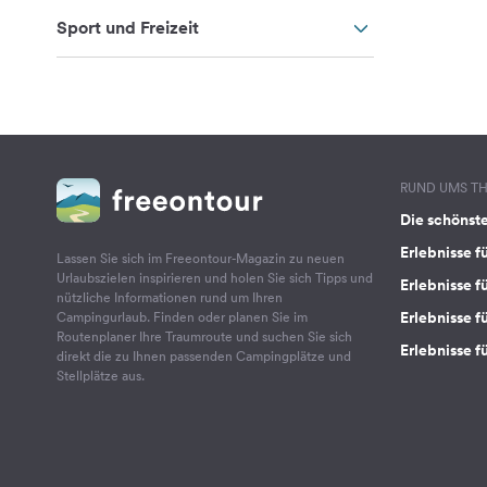
Sport und Freizeit
RUND UMS T
Die schönst
Erlebnisse f
Lassen Sie sich im Freeontour-Magazin zu neuen
Urlaubszielen inspirieren und holen Sie sich Tipps und
Erlebnisse f
nützliche Informationen rund um Ihren
Erlebnisse fü
Campingurlaub. Finden oder planen Sie im
Routenplaner Ihre Traumroute und suchen Sie sich
Erlebnisse f
direkt die zu Ihnen passenden Campingplätze und
Stellplätze aus.