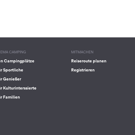
HEMA CAMPING
MITMACHEN
en Campingplätze
Reiseroute planen
ür Sportliche
Registrieren
ür Genießer
r Kulturinterssierte
ür Familien