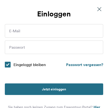
Einloggen
Privatstellplatz Wassertretanlage
Routen
E-Mail
Plätze
Wer sind Sie?
Passwort
Magazin
Partner
Eingeloggt bleiben
Passwort vergessen?
Registrieren
Einloggen
Jetzt einloggen
Newsletter
Hier
Sie haben noch keinen Zugang zum Freeontour-Portal?
Fragen &