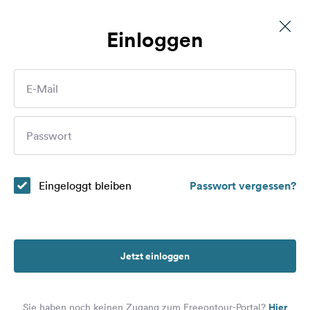
Einloggen
Privatstellplatz Stellplatz in Gescher
Routen
E-Mail
Plätze
Wer sind Sie?
Passwort
Magazin
Partner
Eingeloggt bleiben
Passwort vergessen?
Registrieren
Einloggen
Jetzt einloggen
Newsletter
Hier
Sie haben noch keinen Zugang zum Freeontour-Portal?
Fragen &