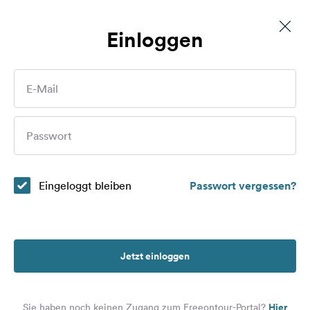
Einloggen
Privatstellplatz Einzelstellplatz auf einem Apfelhof
Routen
E-Mail
Plätze
Wer sind Sie?
Passwort
Magazin
Partner
Eingeloggt bleiben
Passwort vergessen?
Registrieren
Einloggen
Jetzt einloggen
Newsletter
Hier
Sie haben noch keinen Zugang zum Freeontour-Portal?
Fragen &