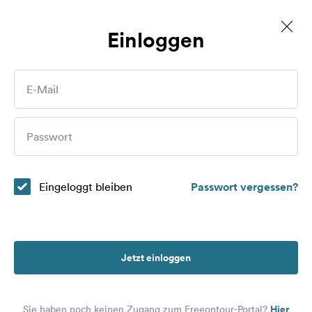
Einloggen
Parking des Combettes
Routen
E-Mail
Plätze
Wer sind Sie?
Passwort
Magazin
Partner
Eingeloggt bleiben
Passwort vergessen?
Registrieren
Einloggen
Jetzt einloggen
Newsletter
Hier
Sie haben noch keinen Zugang zum Freeontour-Portal?
Fragen &