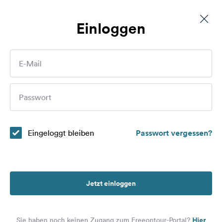
Einloggen
Gurnigel, Stierenhütte
Routen
E-Mail
Plätze
Wer sind Sie?
Passwort
Magazin
Partner
Eingeloggt bleiben
Passwort vergessen?
Registrieren
Einloggen
Jetzt einloggen
Newsletter
Hier
Sie haben noch keinen Zugang zum Freeontour-Portal?
Fragen &