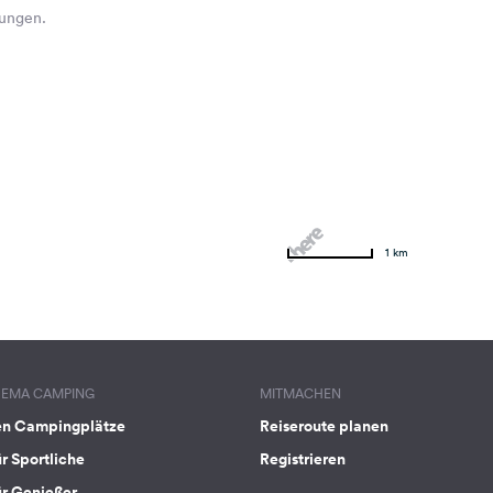
hungen.
1 km
HEMA CAMPING
MITMACHEN
en Campingplätze
Reiseroute planen
ür Sportliche
Registrieren
ür Genießer