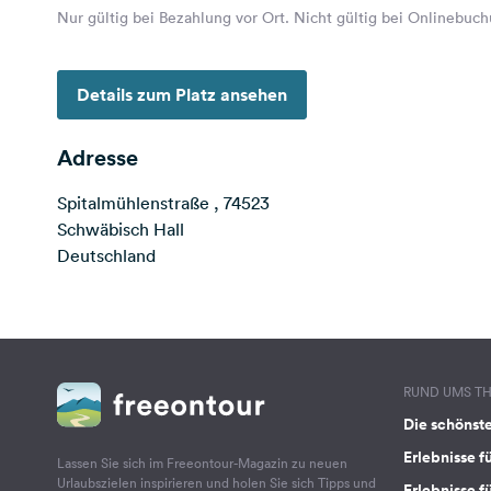
Nur gültig bei Bezahlung vor Ort. Nicht gültig bei Onlinebuc
Details zum Platz ansehen
Adresse
Spitalmühlenstraße , 74523
Schwäbisch Hall
Deutschland
RUND UMS T
Die schönst
Erlebnisse f
Lassen Sie sich im Freeontour-Magazin zu neuen
Urlaubszielen inspirieren und holen Sie sich Tipps und
Erlebnisse f