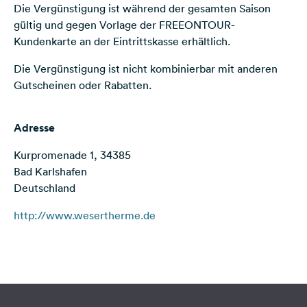
Die Vergünstigung ist während der gesamten Saison
Feedback
gültig und gegen Vorlage der FREEONTOUR-
Sprache:
Kundenkarte an der Eintrittskasse erhältlich.
Deutsch
Die Vergünstigung ist nicht kombinierbar mit anderen
Gutscheinen oder Rabatten.
Folge
uns
auf
Adresse
Social
Media
Kurpromenade 1, 34385
Bad Karlshafen
Facebook
Deutschland
Instagram
http://www.wesertherme.de
Terms of use
© 1987–2026 HERE