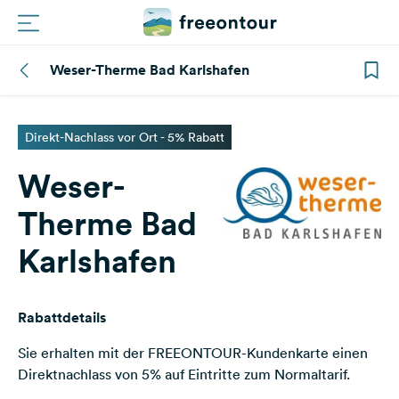
Weser-Therme Bad Karlshafen
Routen
Plätze
Direkt-Nachlass vor Ort - 5% Rabatt
Weser-
Magazin
Therme Bad
Partner
Karlshafen
Registrieren
Einloggen
Rabattdetails
Sie erhalten mit der FREEONTOUR-Kundenkarte einen
Newsletter
Direktnachlass von 5% auf Eintritte zum Normaltarif.
Fragen &