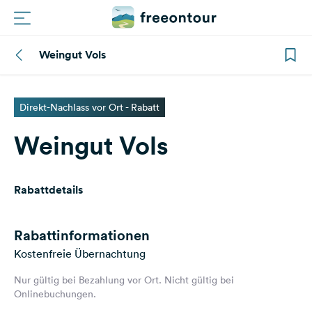
Weingut Vols
Routen
Plätze
Direkt-Nachlass vor Ort - Rabatt
Weingut Vols
Magazin
Partner
Rabattdetails
Registrieren
Einloggen
Rabattinformationen
Kostenfreie Übernachtung
Nur gültig bei Bezahlung vor Ort. Nicht gültig bei
Newsletter
Onlinebuchungen.
Fragen &