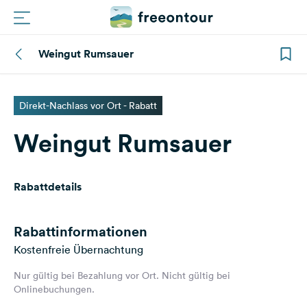
Weingut Rumsauer
Routen
Plätze
Direkt-Nachlass vor Ort - Rabatt
Weingut Rumsauer
Magazin
Partner
Rabattdetails
Registrieren
Einloggen
Rabattinformationen
Kostenfreie Übernachtung
Nur gültig bei Bezahlung vor Ort. Nicht gültig bei
Newsletter
Onlinebuchungen.
Fragen &