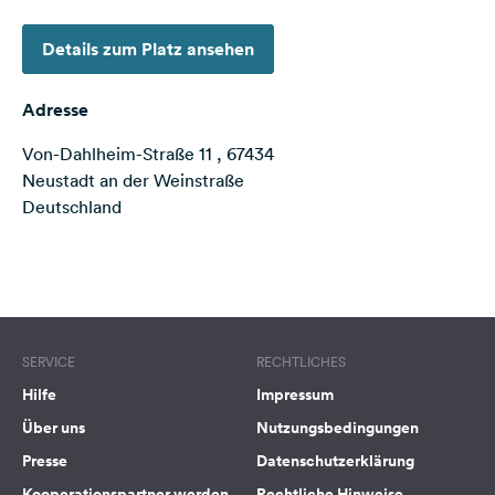
Feedback
Details zum Platz ansehen
Sprache:
Deutsch
Adresse
Von-Dahlheim-Straße 11 , 67434
Folge
uns
Neustadt an der Weinstraße
auf
Deutschland
Social
Media
Terms of use
© 1987–2026 HERE
Facebook
Instagram
SERVICE
RECHTLICHES
Hilfe
Impressum
Über uns
Nutzungsbedingungen
Presse
Datenschutzerklärung
Kooperationspartner werden
Rechtliche Hinweise