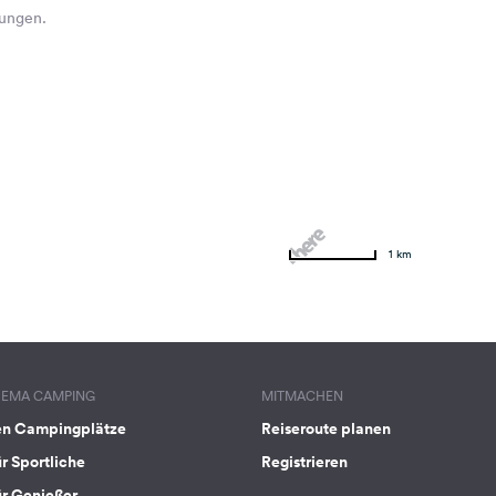
hungen.
1 km
HEMA CAMPING
MITMACHEN
en Campingplätze
Reiseroute planen
ür Sportliche
Registrieren
ür Genießer