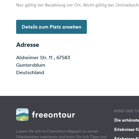
Nur gültig bei Bezahlung vor Ort. Nicht gültig bei Onlinebuc
Details zum Platz ansehen
Adresse
Alsheimer Str. 11 , 67583
Guntersblum
Deutschland
RUND UMS T
Die schönst
Erlebnisse f
Lassen Sie sich im Freeontour-Magazin zu neuen
Urlaubszielen inspirieren und holen Sie sich Tipps und
Erlebnisse f