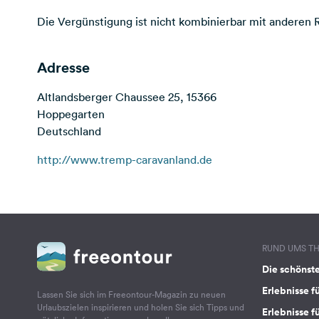
Die Vergünstigung ist nicht kombinierbar mit anderen 
Adresse
Altlandsberger Chaussee 25, 15366
Hoppegarten
Deutschland
http://www.tremp-caravanland.de
RUND UMS T
Die schönst
Erlebnisse f
Lassen Sie sich im Freeontour-Magazin zu neuen
Urlaubszielen inspirieren und holen Sie sich Tipps und
Erlebnisse f