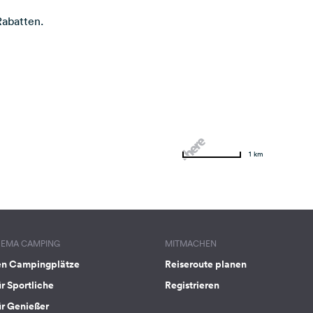
Rabatten.
1 km
HEMA CAMPING
MITMACHEN
en Campingplätze
Reiseroute planen
ür Sportliche
Registrieren
ür Genießer