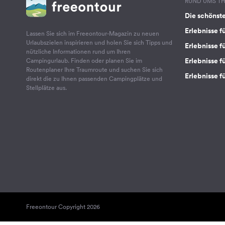
RUND UMS T
Die schönst
Erlebnisse f
Lassen Sie sich im Freeontour-Magazin zu neuen
Urlaubszielen inspirieren und holen Sie sich Tipps und
Erlebnisse f
nützliche Informationen rund um Ihren
Erlebnisse fü
Campingurlaub. Finden oder planen Sie im
Routenplaner Ihre Traumroute und suchen Sie sich
Erlebnisse f
direkt die zu Ihnen passenden Campingplätze und
Stellplätze aus.
Freeontour Copyright 2026