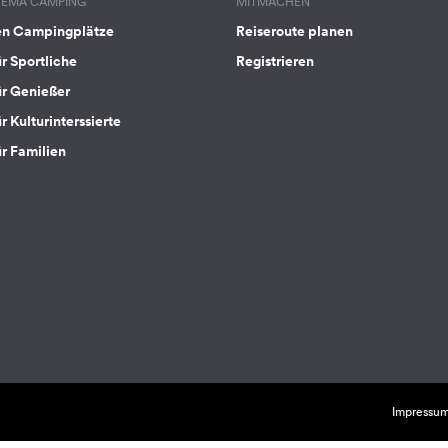
HEMA CAMPING
MITMACHEN
en Campingplätze
Reiseroute planen
ür Sportliche
Registrieren
ür Genießer
r Kulturinterssierte
ür Familien
Impressu