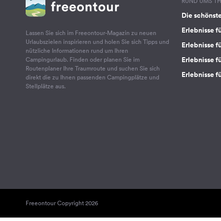
RUND UMS T
Die schönst
Erlebnisse f
Lassen Sie sich im Freeontour-Magazin zu neuen
Urlaubszielen inspirieren und holen Sie sich Tipps und
Erlebnisse f
nützliche Informationen rund um Ihren
Erlebnisse fü
Campingurlaub. Finden oder planen Sie im
Routenplaner Ihre Traumroute und suchen Sie sich
Erlebnisse f
direkt die zu Ihnen passenden Campingplätze und
Stellplätze aus.
Freeontour Copyright 2026