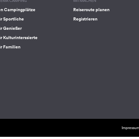
HEMA CAMPING
MITMACHEN
en Campingplätze
Reiseroute planen
ür Sportliche
Registrieren
ür Genießer
r Kulturinterssierte
ür Familien
Impressu