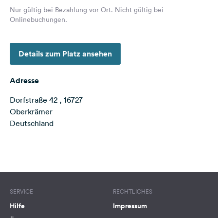
Feedback
Nur gültig bei Bezahlung vor Ort. Nicht gültig bei
Onlinebuchungen.
Sprache:
Deutsch
Details zum Platz ansehen
Folge
uns
Adresse
auf
Social
Dorfstraße 42 , 16727
Media
Oberkrämer
Deutschland
Facebook
Instagram
Terms of use
© 1987–2026 HERE
SERVICE
RECHTLICHES
Hilfe
Impressum