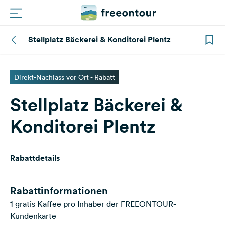
Stellplatz Bäckerei & Konditorei Plentz
Routen
Plätze
Direkt-Nachlass vor Ort - Rabatt
Stellplatz Bäckerei &
Magazin
Konditorei Plentz
Partner
Rabattdetails
Registrieren
Einloggen
Rabattinformationen
1 gratis Kaffee pro Inhaber der FREEONTOUR-
Newsletter
Kundenkarte
Fragen &