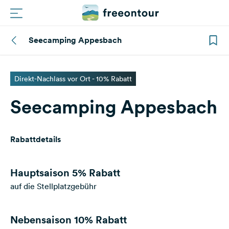
Seecamping Appesbach
Routen
Plätze
Direkt-Nachlass vor Ort - 10% Rabatt
Seecamping Appesbach
Magazin
Partner
Rabattdetails
Registrieren
Einloggen
Hauptsaison
5% Rabatt
auf die Stellplatzgebühr
Newsletter
Nebensaison
10% Rabatt
Fragen &