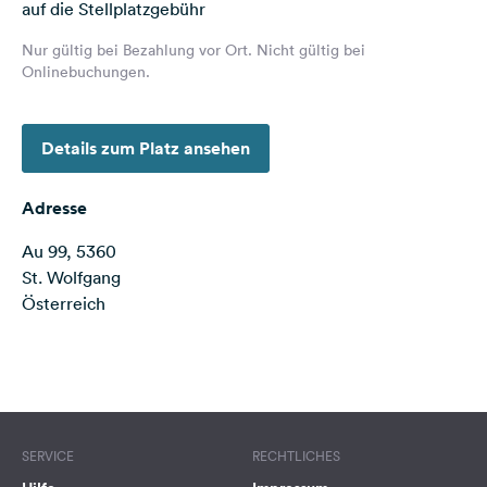
auf die Stellplatzgebühr
Feedback
Nur gültig bei Bezahlung vor Ort. Nicht gültig bei
Sprache:
Onlinebuchungen.
Deutsch
Details zum Platz ansehen
Folge
uns
auf
Adresse
Social
Media
Au 99, 5360
St. Wolfgang
Facebook
Österreich
Instagram
Terms of use
© 1987–2026 HERE
SERVICE
RECHTLICHES