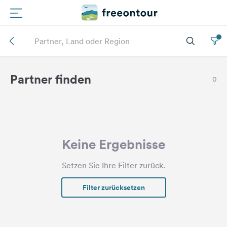
Routen
Plätze
Partner finden
0
Magazin
Partner
Keine Ergebnisse
Registrieren
Setzen Sie Ihre Filter zurück.
Einloggen
Filter zurücksetzen
Newsletter
Fragen &