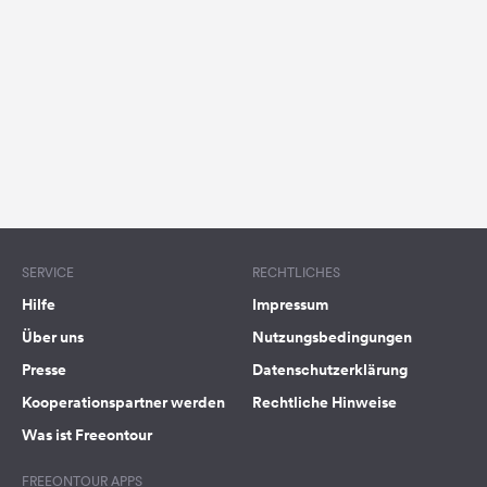
Feedback
Sprache:
Deutsch
Folge
uns
auf
Social
Media
SERVICE
RECHTLICHES
Facebook
Hilfe
Impressum
Instagram
Über uns
Nutzungsbedingungen
Presse
Datenschutzerklärung
Kooperationspartner werden
Rechtliche Hinweise
Was ist Freeontour
FREEONTOUR APPS