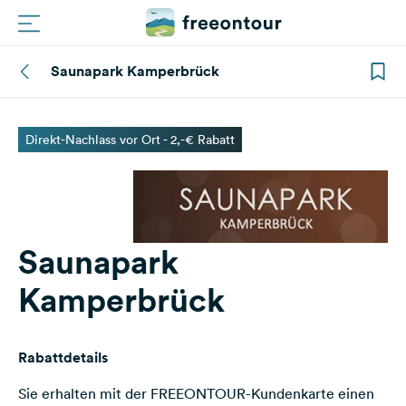
Saunapark Kamperbrück
Routen
Plätze
Direkt-Nachlass vor Ort - 2,-€ Rabatt
Magazin
Partner
Saunapark
Kamperbrück
Registrieren
Einloggen
Rabattdetails
Newsletter
Sie erhalten mit der FREEONTOUR-Kundenkarte einen
Fragen &