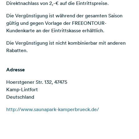
Direktnachlass von 2,-€ auf die Eintrittspreise.
Feedback
Die Vergünstigung ist während der gesamten Saison
Sprache:
gültig und gegen Vorlage der FREEONTOUR-
Deutsch
Kundenkarte an der Eintrittskasse erhältlich.
Die Vergünstigung ist nicht kombinierbar mit anderen
Folge
uns
Rabatten.
auf
Social
Media
Adresse
Facebook
Hoerstgener Str. 132, 47475
Kamp-Lintfort
Instagram
Deutschland
http://www.saunapark-kamperbrueck.de/
Terms of use
© 1987–2026 HERE