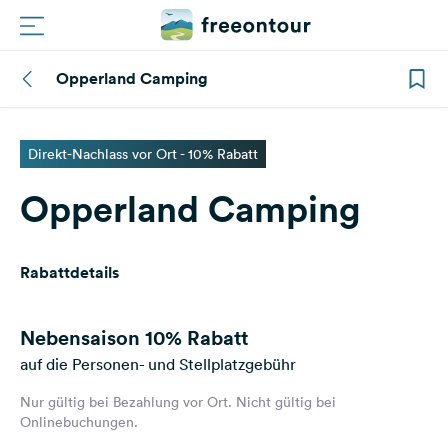
Opperland Camping
Routen
Plätze
Direkt-Nachlass vor Ort - 10% Rabatt
Opperland Camping
Magazin
Partner
Rabattdetails
Registrieren
Einloggen
Nebensaison
10% Rabatt
auf die Personen- und Stellplatzgebühr
Nur gültig bei Bezahlung vor Ort. Nicht gültig bei
Newsletter
Onlinebuchungen.
Fragen &