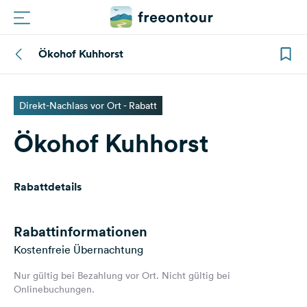
Ökohof Kuhhorst
Routen
Plätze
Direkt-Nachlass vor Ort - Rabatt
Ökohof Kuhhorst
Magazin
Partner
Rabattdetails
Registrieren
Einloggen
Rabattinformationen
Kostenfreie Übernachtung
Nur gültig bei Bezahlung vor Ort. Nicht gültig bei
Newsletter
Onlinebuchungen.
Fragen &