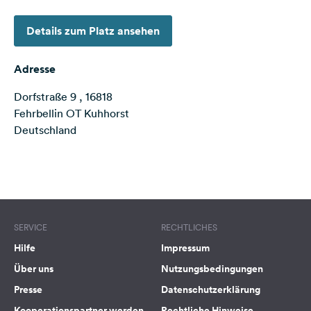
Feedback
Details zum Platz ansehen
Sprache:
Deutsch
Adresse
Dorfstraße 9 , 16818
Folge
uns
Fehrbellin OT Kuhhorst
auf
Deutschland
Social
Media
Terms of use
© 1987–2026 HERE
Facebook
Instagram
SERVICE
RECHTLICHES
Hilfe
Impressum
Über uns
Nutzungsbedingungen
Presse
Datenschutzerklärung
Kooperationspartner werden
Rechtliche Hinweise