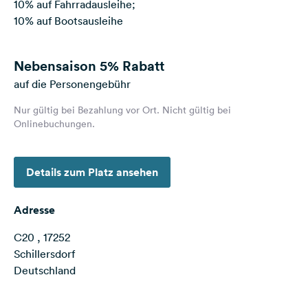
10% auf Fahrradausleihe;
Feedback
10% auf Bootsausleihe
Sprache:
Deutsch
Nebensaison
5% Rabatt
auf die Personengebühr
Folge
uns
Nur gültig bei Bezahlung vor Ort. Nicht gültig bei
auf
Onlinebuchungen.
Social
Media
Details zum Platz ansehen
Facebook
Instagram
Adresse
C20 , 17252
Schillersdorf
Deutschland