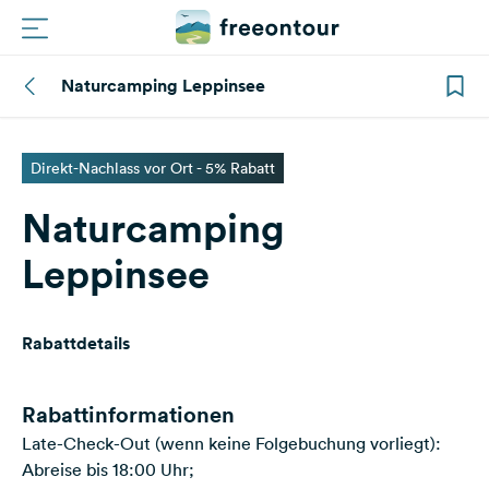
Naturcamping Leppinsee
Routen
Plätze
Direkt-Nachlass vor Ort - 5% Rabatt
Naturcamping
Magazin
Leppinsee
Partner
Rabattdetails
Registrieren
Einloggen
Rabattinformationen
Late-Check-Out (wenn keine Folgebuchung vorliegt):
Newsletter
Abreise bis 18:00 Uhr;
Fragen &