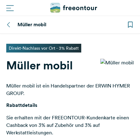
Müller mobil
Routen
Plätze
Direkt-Nachlass vor Ort - 3% Rabatt
Müller mobil
Magazin
Partner
Müller mobil ist ein Handelspartner der ERWIN HYMER
GROUP.
Registrieren
Einloggen
Rabattdetails
Sie erhalten mit der FREEONTOUR-Kundenkarte einen
Cashback von 3% auf Zubehör und 3% auf
Newsletter
Werkstattleistungen.
Fragen &