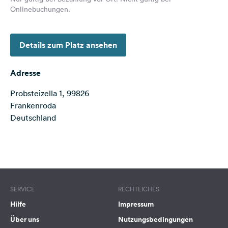
Feedback
Onlinebuchungen.
Sprache:
Deutsch
Details zum Platz ansehen
Folge
Adresse
uns
auf
Probsteizella 1, 99826
Social
Frankenroda
Media
Deutschland
Facebook
Terms of use
© 1987–2026 HERE
Instagram
SERVICE
RECHTLICHES
Hilfe
Impressum
Über uns
Nutzungsbedingungen