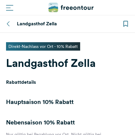
Landgasthof Zella
Routen
Plätze
Direkt-Nachlass vor Ort - 10% Rabatt
Landgasthof Zella
Magazin
Partner
Rabattdetails
Registrieren
Einloggen
Hauptsaison
10% Rabatt
Nebensaison
10% Rabatt
Newsletter
Fragen &
Nur gültig bei Bezahlung vor Ort. Nicht gültig bei